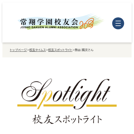
内
容
を
ス
キ
トップページ
>
校友タイムス
>
校友スポットライト
>
熊谷 國次さん
ッ
プ