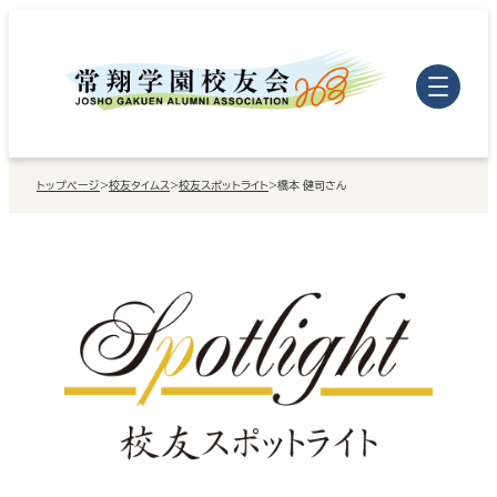
内
容
を
ス
キ
トップページ
>
校友タイムス
>
校友スポットライト
>
橋本 健司さん
ッ
プ