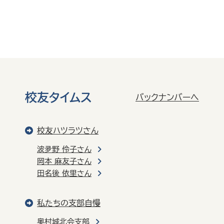
校友タイムス
バックナンバーへ
校友ハツラツさん
波夛野 伶子さん
岡本 麻友子さん
田名後 依里さん
私たちの支部自慢
奥村城北会支部