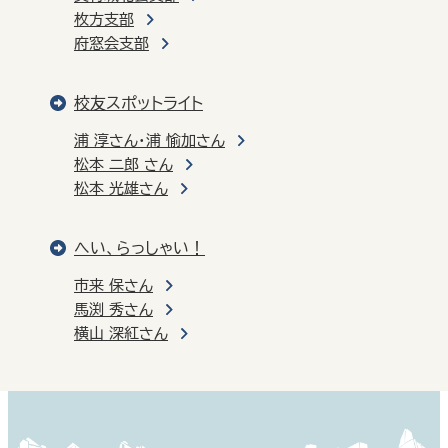
枚方支部
府窓会支部
校友スポットライト
浦 淳さん・浦 愉加さん
松本 二郎 さん
松本 光雄さん
へい、らっしゃい！
市来 保さん
馬渕 秀さん
横山 深紅さん