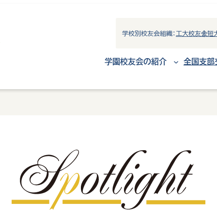
学校別校友会組織：
工大校友会
短
学園校友会の紹介
全国支部