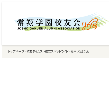
内
容
を
ス
キ
ッ
トップページ
>
校友タイムス
>
校友スポットライト
>
松本 光雄さん
プ