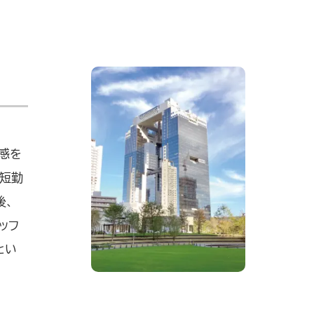
感を
時短勤
後、
ッフ
とい