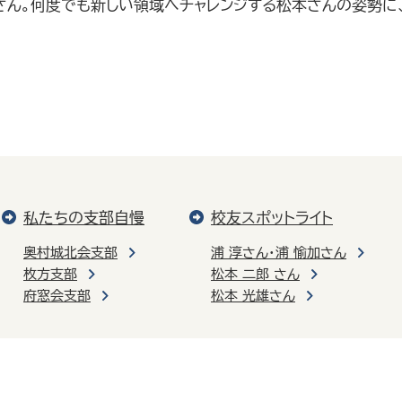
さん。何度でも新しい領域へチャレンジする松本さんの姿勢に
私たちの支部自慢
校友スポットライト
奥村城北会支部
浦 淳さん・浦 愉加さん
枚方支部
松本 二郎 さん
府窓会支部
松本 光雄さん