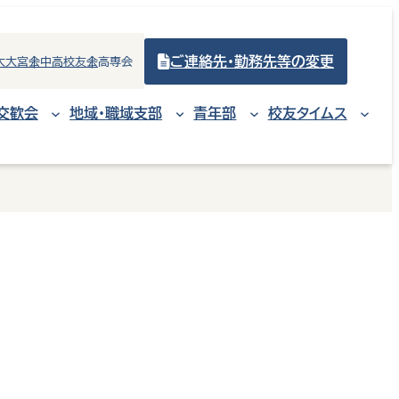
ご連絡先・勤務先等の変更
大大宮会
中高校友会
高専会
交歓会
地域・職域支部
青年部
校友タイムス