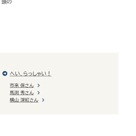
、頭の
へい、らっしゃい！
市来 保さん
馬渕 秀さん
横山 深紅さん