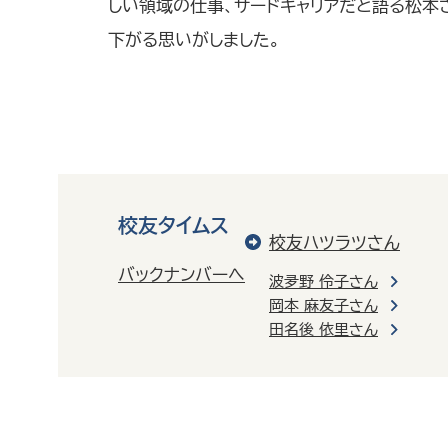
しい領域の仕事、サードキャリアだと語る松本
下がる思いがしました。
校友タイムス
校友ハツラツさん
バックナンバーへ
波夛野 伶子さん
岡本 麻友子さん
田名後 依里さん