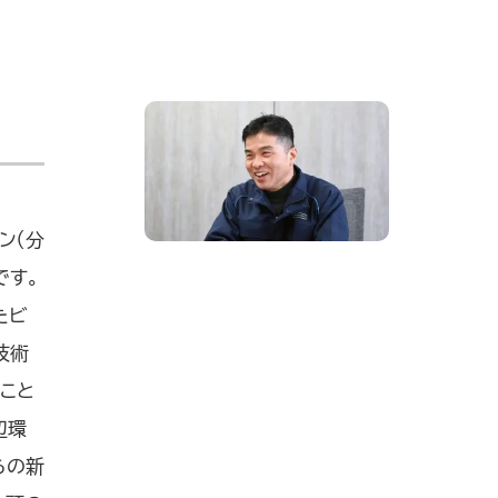
ン（分
です。
たビ
技術
こと
辺環
らの新